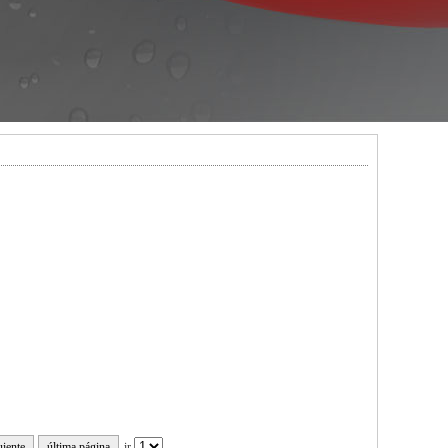
uiente
última página
ir