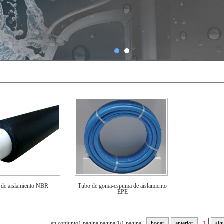
 de aislamiento NBR
Tubo de goma-espuma de aislamiento
EPE
en conjunto1 página página:1/1 página
hogar
anterior
1
sig