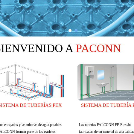
BIENVENIDO A
PACONN
SISTEMA DE TUBERÍAS PEX
SISTEMA DE TUBERÍA 
os encajados y las tuberías de agua potables
Las tuberías PALCONN PP-R están
ALCONN forman parte de los estrictos
fabricadas de un material de alta calida