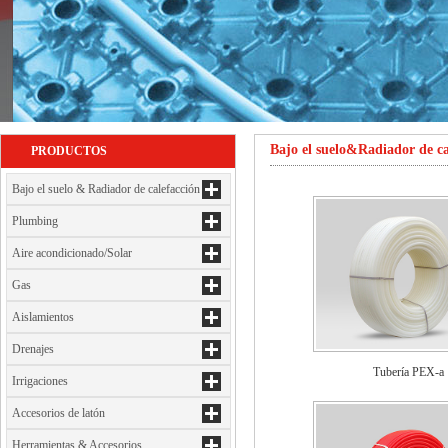
Bajo el suelo&Radiador de ca
PRODUCTOS
Bajo el suelo & Radiador de calefacción
Plumbing
Aire acondicionado/Solar
Gas
Aislamientos
Drenajes
Tubería PEX-a
Irrigaciones
Accesorios de latón
Herramientas & Accesorios