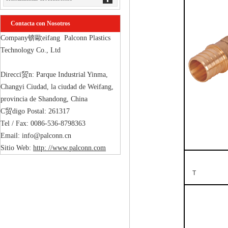
Contacta con Nosotros
Company锛歐eifang  Palconn Plastics 
Technology Co., Ltd

Direcci贸n: Parque Industrial Yinma, 
Changyi Ciudad, la ciudad de Weifang, 
provincia de Shandong, China

C贸digo Postal: 261317

Tel / Fax: 0086-536-8798363

Email: info@palconn.cn

Sitio Web: 
http: //www.palconn.com
T