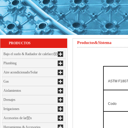
Productos&Sistema
PRODUCTOS
Bajo el suelo & Radiador de calefacci贸n
Plumbing
Aire acondicionado/Solar
ASTM F1807 st
Gas
Aislamientos
Drenajes
Codo
Irrigaciones
Accesorios de lat贸n
Herramientas & Accesorios