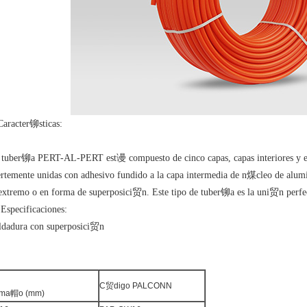
Caracter铆sticas:
 tuber铆a PERT-AL-PERT est谩 compuesto de cinco capas, capas interiores y e
ertemente unidas con adhesivo fundido a la capa intermedia de n煤cleo de alumi
 extremo o en forma de superposici贸n. Este tipo de tuber铆a es la uni贸n perfe
 Especificaciones:
ldadura con superposici贸n
C贸digo PALCONN
ma帽o (mm)