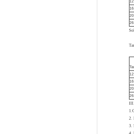
12
16
20
26
So
Ta
Ta
12
16
20
26
III
1.G
2. 
3. 
4.