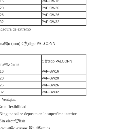
16
PAP-OW16
20
PAP-OW20
26
PAP-OW26
32
PAP-OW32
ldadura de extremo
ma帽o (mm)
C贸digo PALCONN
C贸digo PALCONN
ma帽o (mm)
16
PAP-BW16
20
PAP-BW20
26
PAP-BW26
32
PAP-BW32
. Ventajas:
ran flexibilidad
Ninguna sal se deposita en la superficie interior
Sin electr贸lisis
 Peque帽o expansi贸n t茅rmica