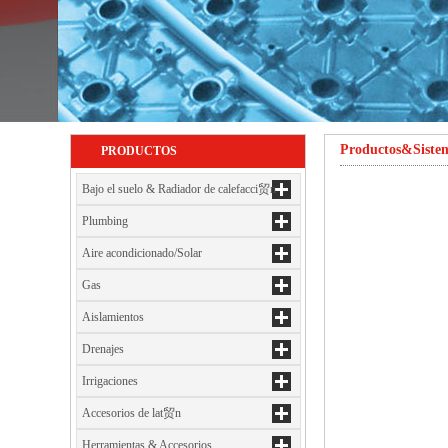
Productos&Siste
PRODUCTOS
Bajo el suelo & Radiador de calefacci贸n
Plumbing
Aire acondicionado/Solar
Gas
Aislamientos
Drenajes
Irrigaciones
Accesorios de lat贸n
Herramientas & Accesorios