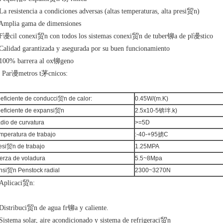
La resistencia a condiciones adversas (altas temperaturas, alta presi贸n)
 Amplia gama de dimensiones
 F谩cil conexi贸n con todos los sistemas conexi贸n de tuber铆a de pl谩stico
 Calidad garantizada y asegurada por su buen funcionamiento
 100% barrera al ox铆geno
. Par谩metros t茅cnicos:
eficiente de conducci贸n de calor:
0.45W/(m.K)
eficiente de expansi贸n
2.5x10-5锛坢.k)
dio de curvatura
>=5D
mperatura de trabajo
:-40-+95掳C
esi贸n de trabajo
1.25MPA
erza de voladura
5.5~8Mpa
nsi贸n Penstock radial
2300~3270N
 Aplicaci贸n:
 Distribuci贸n de agua fr铆a y caliente.
Sistema solar, aire acondicionado y sistema de refrigeraci贸n