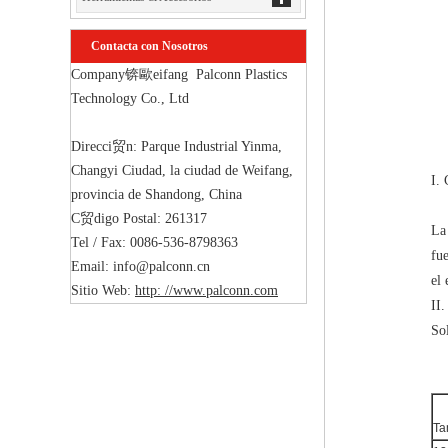
Contacta con Nosotros
Company锛歐eifang  Palconn Plastics 
Technology Co., Ltd

Direcci贸n: Parque Industrial Yinma, 
Changyi Ciudad, la ciudad de Weifang, 
I. 
provincia de Shandong, China

C贸digo Postal: 261317

La
Tel / Fax: 0086-536-8798363

fu
Email: info@palconn.cn

el
Sitio Web: 
http: //www.palconn.com
II.
So
Ta