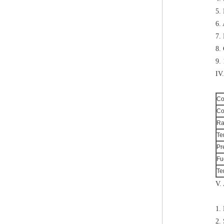
5. 
6.
7.
8.
9.
IV
Co
Co
Ra
Te
Pr
Fu
Te
V.
1.
2. 