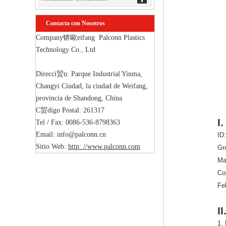
Contacta con Nosotros
Company锛歐eifang  Palconn Plastics 
Technology Co., Ltd

Direcci贸n: Parque Industrial Yinma, 
Changyi Ciudad, la ciudad de Weifang, 
provincia de Shandong, China

C贸digo Postal: 261317

I
Tel / Fax: 0086-536-8798363

Email: info@palconn.cn

ID
Sitio Web: 
http: //www.palconn.com
Gr
Ma
Col
Fel
I
1.