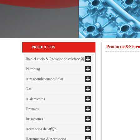
Productos&Siste
PRODUCTOS
Bajo el suelo & Radiador de calefacci贸n
Plumbing
Aire acondicionado/Solar
Gas
Aislamientos
Drenajes
Irrigaciones
Accesorios de lat贸n
Herramientas & Accesorios