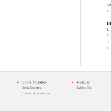
xic
2.
I
1.
2.
3. 
4. 
Sobre Nosotros
Noticias
Sobre Nosotros
Exhibici贸n
Honores de la Empresa