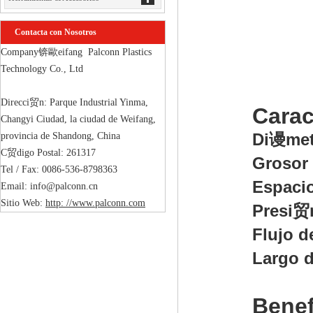
Contacta con Nosotros
Company锛歐eifang  Palconn Plastics 
Technology Co., Ltd

Direcci贸n: Parque Industrial Yinma, 
Carac
Changyi Ciudad, la ciudad de Weifang, 
Di谩met
provincia de Shandong, China

C贸digo Postal: 261317

Grosor 
Tel / Fax: 0086-536-8798363

Espacio
Email: info@palconn.cn

Sitio Web: 
http: //www.palconn.com
Presi贸
Flujo d
Largo d
Benef