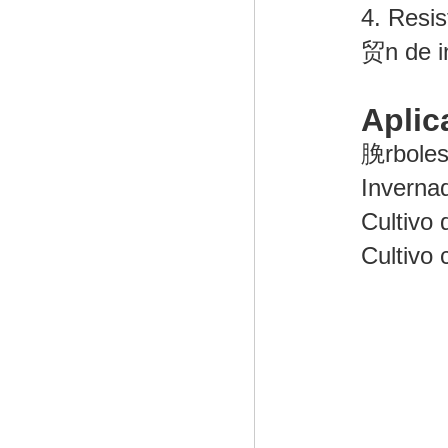
4. Resis
贸n de in
Aplic
脕rboles
Invernad
Cultivo 
Cultivo