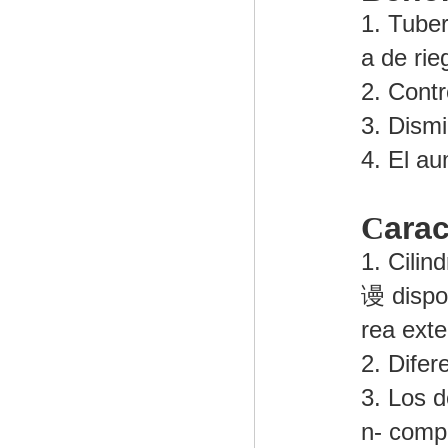
1. Tube
a de rie
2. Contr
3. Dism
4. El au
C
ara
1. Cilin
谩 dispon
rea ext
2. Difer
3. Los d
n- comp