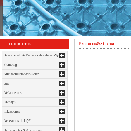
Productos&Sistema
PRODUCTOS
Bajo el suelo & Radiador de calefacci贸n
Plumbing
Aire acondicionado/Solar
Gas
Aislamientos
Drenajes
Irrigaciones
Accesorios de lat贸n
Herramientas & Accesorios