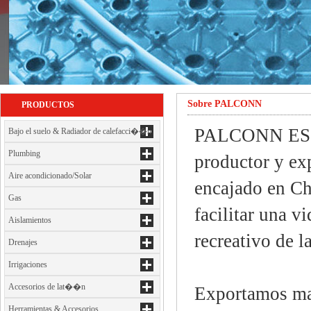
Sobre PALCONN
PRODUCTOS
PALCONN ES un
Bajo el suelo & Radiador de calefacci��n
Plumbing
productor y e
Aire acondicionado/Solar
encajado en Ch
Gas
facilitar una
Aislamientos
recreativo de l
Drenajes
Irrigaciones
Accesorios de lat��n
Exportamos m
Herramientas & Accesorios