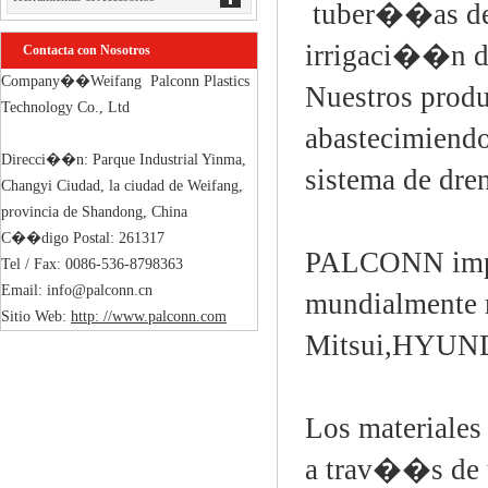
tuber��as de
irrigaci��n de
Contacta con Nosotros
Company��Weifang  Palconn Plastics 
Nuestros prod
Technology Co., Ltd

abastecimiendo 
Direcci��n: Parque Industrial Yinma, 
sistema de dren
Changyi Ciudad, la ciudad de Weifang, 
provincia de Shandong, China

C��digo Postal: 261317

PALCONN impor
Tel / Fax: 0086-536-8798363

Email: info@palconn.cn

mundialmente 
Sitio Web: 
http: //www.palconn.com
Mitsui,HYUN
Los materiales
a trav��s de u