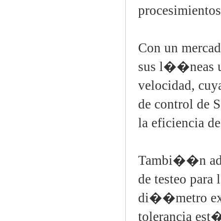
procesimientos
Con un mercad
sus l��neas u
velocidad, cu
de control de 
la eficiencia 
Tambi��n ado
de testeo para
di��metro exte
tolerancia es