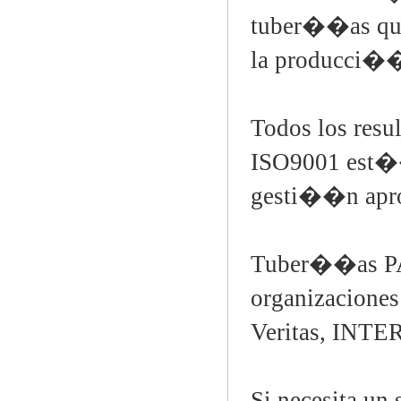
tuber��as que
la producci�
Todos los resu
ISO9001 est��n
gesti��n aprop
Tuber��as PAL
organizaciones
Veritas, INT
Si necesita un