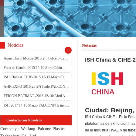
Noticias
Noticias
Aqua-Therm Moscú-2015 2-5 Febrero Cabi...
ISH China & CIHE-
Feria de Cantón-2015 15-19 Abril Cabin...
ISH China & CIHE-2015 13-15 Mayo Cabi...
AHR EXPO-2016 25-27t Junio PALCONN le ...
FEICON BATIMAT -2016 12-16t Abril ALCO...
ISH 2017 14-18 Marzo PALCONN le invita...
Ciudad: Beijing,
ISH China & CIHE – Es la Feria
Contacta con Nosotros
plataformas de exhibición más 
Company：Weifang  Palconn Plastics 
de la industria HVAC y de tube