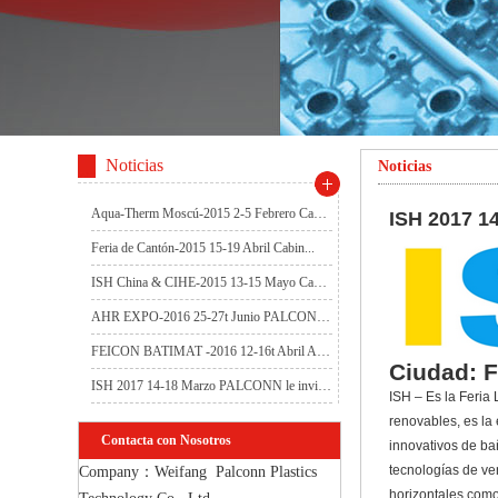
Noticias
Noticias
Aqua-Therm Moscú-2015 2-5 Febrero Cabi...
ISH 2017 14
Feria de Cantón-2015 15-19 Abril Cabin...
ISH China & CIHE-2015 13-15 Mayo Cabi...
AHR EXPO-2016 25-27t Junio PALCONN le ...
FEICON BATIMAT -2016 12-16t Abril ALCO...
Ciudad
: 
ISH 2017 14-18 Marzo PALCONN le invita...
ISH – Es la Feria
renovables, es la
Contacta con Nosotros
innovativos de ba
tecnologías de ven
Company：Weifang  Palconn Plastics 
horizontales como