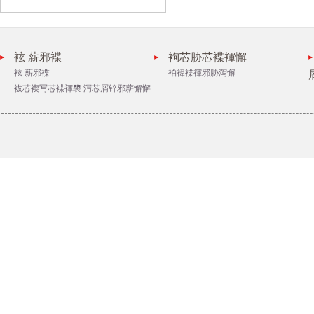
袨 薪邪褋
袧芯胁芯褋褌懈
袨 薪邪褋
袙褘褋褌邪胁泻懈
袚芯褉写芯褋褌褜 泻芯屑锌邪薪懈懈