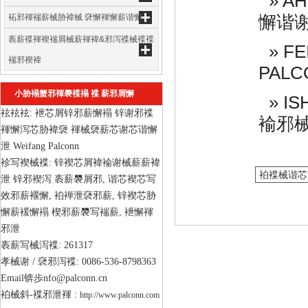
» A
袥邪褌褍薪械胁褘械 褎懈褌懈薪谐懈
懈谐谢
袠薪褋褌褉褍屑械薪褌褘&邪泻褋械褋褋
» F
褍邪褉褘
PAL
小胁褟蟹邪褌褜褋褟 褋 薪邪屑懈
» I
袨袨袨: 袣芯屑锌邪薪懈褟 锌谢邪褋
褕邪械
褌懈泻芯胁褘褏 褌械褏薪芯谢芯谐懈
泄 Weifang Palconn
袗写褉械褋: 锌褉芯屑褘褕谢械薪薪褘
袙褋械谐芯
泄 锌邪褉泻 袠薪褜屑邪, 谐芯褉芯写
效邪薪褗懈, 袙褝泄褎邪薪, 锌褉芯胁
懈薪褑懈褟 楔邪薪褜写褍薪, 袣懈褌
邪泄
袠薪写械泻褋: 261317
孝械谢 / 褎邪泻褋: 0086-536-8798363
Email锛歩nfo@palconn.cn
袙械斜-褋邪泄褌 : 
http://www.palconn.com