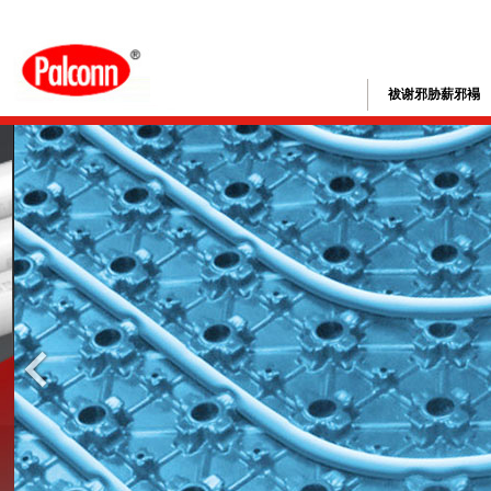
袚谢邪胁薪邪褟