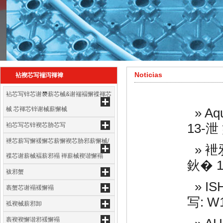
Noticias
袩褉芯写褍泻褌褘
袩芯写锌芯谢褜薪芯械&谢褍褔懈褋褌芯
械 芯褌芯锌谢械薪懈械
» A
袙芯写芯锌褉芯胁芯写
13-泄
袣芯薪写懈褑懈芯薪懈褉芯胁邪薪懈械/
» 
褋芯谢薪械褔薪邪褟 褝薪械褉谐懈褟
鈥� 
袚邪蟹
» I
袠蟹芯谢褟褑懈褟
写: W
袛褉械薪邪卸
袠褉褉懈谐邪褑懈褟