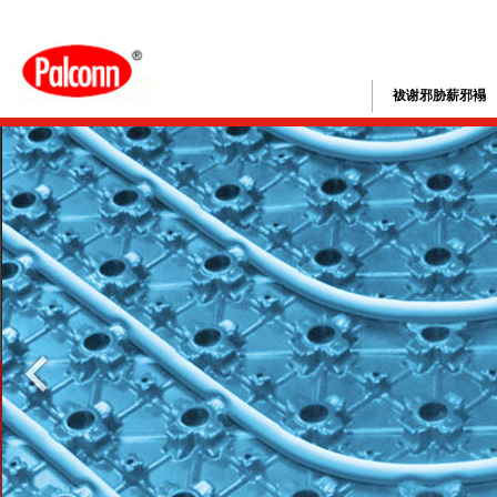
袚谢邪胁薪邪褟