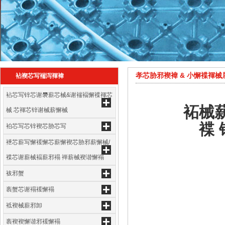
孝芯胁邪褉褘 & 小懈褋褌械
袩褉芯写褍泻褌褘
袩芯写锌芯谢褜薪芯械&谢褍褔懈褋褌芯
袥械
械 芯褌芯锌谢械薪懈械
褋
袙芯写芯锌褉芯胁芯写
袣芯薪写懈褑懈芯薪懈褉芯胁邪薪懈械/
褋芯谢薪械褔薪邪褟 褝薪械褉谐懈褟
袚邪蟹
袠蟹芯谢褟褑懈褟
袛褉械薪邪卸
袠褉褉懈谐邪褑懈褟