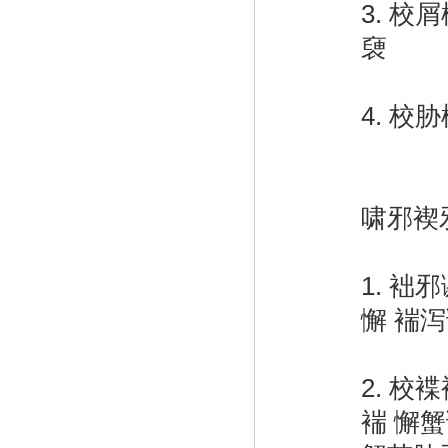
3. 
褏
4. 
啸邪褉
1. 
懈 褍
2. 
褍 懈