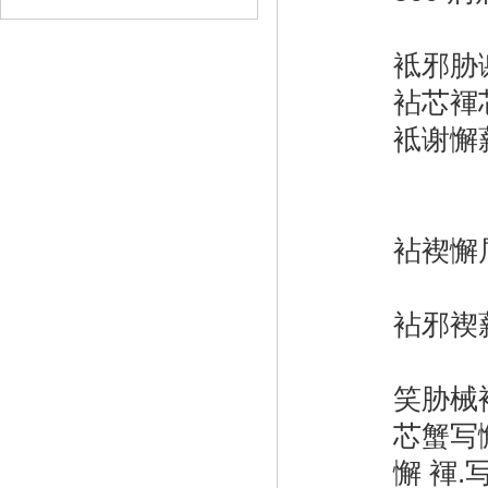
袛邪胁谢
袩芯褌芯泻 
袛谢懈薪邪
袩褉懈
袩邪褉
笑胁械
芯蟹写
懈 褌.写