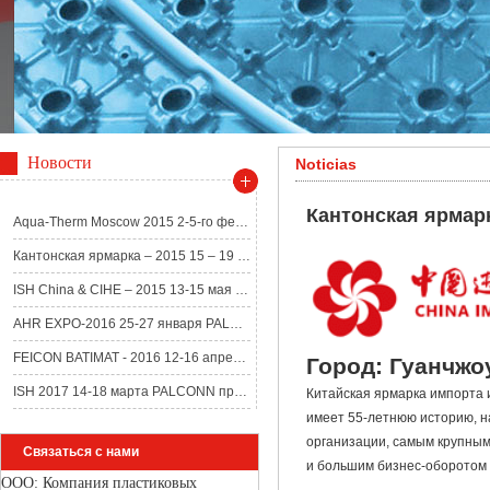
Новости
Noticias
Кантонская ярмарка
Aqua-Therm Moscow 2015 2-5-го февраля:...
Кантонская ярмарка – 2015 15 – 19 апре...
ISH China & CIHE – 2015 13-15 мая Сте...
AHR EXPO-2016 25-27 января PALCONN при...
FEICON BATIMAT - 2016 12-16 апреля PAL...
Город: Гуанчжоу
ISH 2017 14-18 марта PALCONN приглашае...
Китайская ярмарка импорта и
имеет 55-летнюю историю, н
организации, самым крупны
Связаться с нами
и большим бизнес-оборотом 
ООО: Компания пластиковых