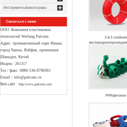
Инструменты&аксессуары
Связаться с нами
ООО: Компания пластиковых
технологий Weifang Palconn
3 & 5 слойная
кислородонепроницае
Адрес: промышленный парк Иньма,
EVOH PE...
город Чанъи, Вэйфан, провинция
Шаньдун, Китай
Индекс: 261317
Тел / факс: 0086-536-8798363
Email：info@palconn.cn
Веб-сайт : 
http://www.palconn.com
PPRфитинги