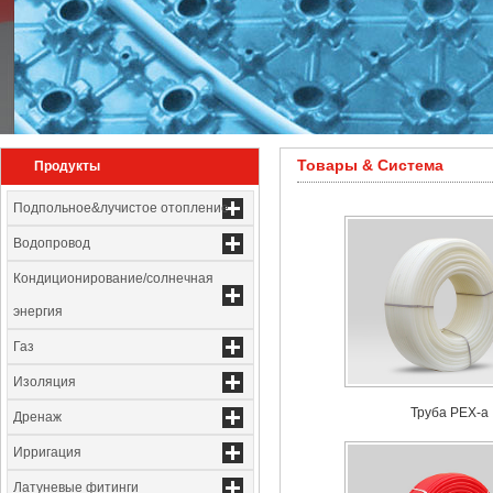
Товары & Система
Продукты
Подпольное&лучистое отопление
Водопровод
Кондиционирование/солнечная
энергия
Газ
Изоляция
Труба PEX-a
Дренаж
Ирригация
Латуневые фитинги